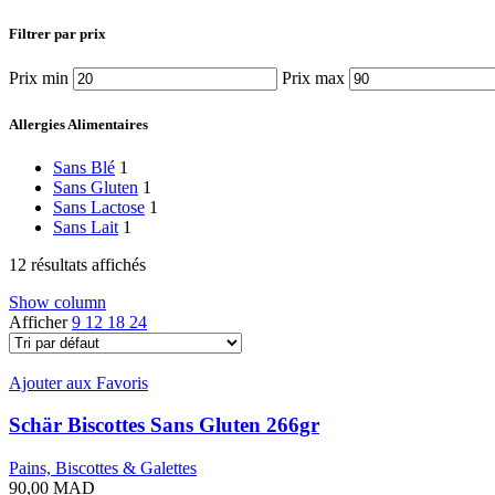
Filtrer par prix
Prix min
Prix max
Allergies Alimentaires
Sans Blé
1
Sans Gluten
1
Sans Lactose
1
Sans Lait
1
12 résultats affichés
Show column
Afficher
9
12
18
24
Ajouter aux Favoris
Schär Biscottes Sans Gluten 266gr
Pains, Biscottes & Galettes
90,00
MAD