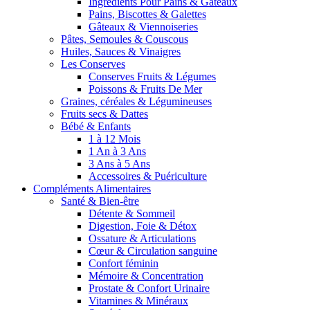
Ingrédients Pour Pains & Gâteaux
Pains, Biscottes & Galettes
Gâteaux & Viennoiseries
Pâtes, Semoules & Couscous
Huiles, Sauces & Vinaigres
Les Conserves
Conserves Fruits & Légumes
Poissons & Fruits De Mer
Graines, céréales & Légumineuses
Fruits secs & Dattes
Bébé & Enfants
1 à 12 Mois
1 An à 3 Ans
3 Ans à 5 Ans
Accessoires & Puériculture
Compléments Alimentaires
Santé & Bien-être
Détente & Sommeil
Digestion, Foie & Détox
Ossature & Articulations
Cœur & Circulation sanguine
Confort féminin
Mémoire & Concentration
Prostate & Confort Urinaire
Vitamines & Minéraux