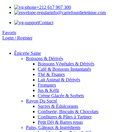
+212 617 907 300
info@carrefourdietetique.com
Contact
Favoris
Login / Register
Épicerie Saine
Boissons & Dérivés
Boissons Végétales & Dérivés
Café & Boissons Instantanés
Thé & Tisanes
Lait Animal & Dérivés
Fromages
Jus & Kéfir
Crème Glacée & Sorbets
Rayon Du Sucré
Sucres & Édulcorants
Confiserie, Biscuits & Chocolats
Confitures & Pâtes à Tartiner
Petit Déj & Barres repas
Pains, Gâteaux & Ingrédients