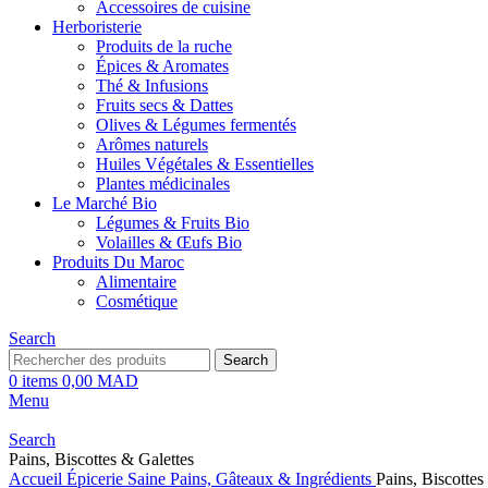
Accessoires de cuisine
Herboristerie
Produits de la ruche
Épices & Aromates
Thé & Infusions
Fruits secs & Dattes
Olives & Légumes fermentés
Arômes naturels
Huiles Végétales & Essentielles
Plantes médicinales
Le Marché Bio
Légumes & Fruits Bio
Volailles & Œufs Bio
Produits Du Maroc
Alimentaire
Cosmétique
Search
Search
0
items
0,00
MAD
Menu
Search
Pains, Biscottes & Galettes
Accueil
Épicerie Saine
Pains, Gâteaux & Ingrédients
Pains, Biscottes