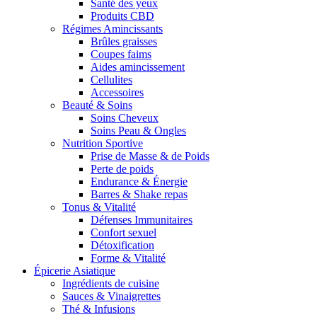
Santé des yeux
Produits CBD
Régimes Amincissants
Brûles graisses
Coupes faims
Aides amincissement
Cellulites
Accessoires
Beauté & Soins
Soins Cheveux
Soins Peau & Ongles
Nutrition Sportive
Prise de Masse & de Poids
Perte de poids
Endurance & Énergie
Barres & Shake repas
Tonus & Vitalité
Défenses Immunitaires
Confort sexuel
Détoxification
Forme & Vitalité
Épicerie Asiatique
Ingrédients de cuisine
Sauces & Vinaigrettes
Thé & Infusions