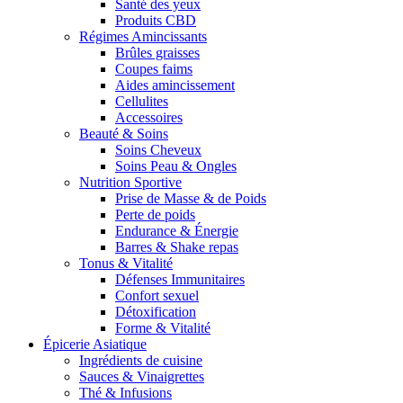
Santé des yeux
Produits CBD
Régimes Amincissants
Brûles graisses
Coupes faims
Aides amincissement
Cellulites
Accessoires
Beauté & Soins
Soins Cheveux
Soins Peau & Ongles
Nutrition Sportive
Prise de Masse & de Poids
Perte de poids
Endurance & Énergie
Barres & Shake repas
Tonus & Vitalité
Défenses Immunitaires
Confort sexuel
Détoxification
Forme & Vitalité
Épicerie Asiatique
Ingrédients de cuisine
Sauces & Vinaigrettes
Thé & Infusions