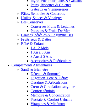
Ingrédients Pour Pains & Gâteaux
Pains, Biscottes & Galettes
Gâteaux & Viennoiseries
Pâtes, Semoules & Couscous
Huiles, Sauces & Vinaigres
Les Conserves
Conserves Fruits & Légumes
Poissons & Fruits De Mer
Graines, céréales & Légumineuses
Fruits secs & Dattes
Bébé & Enfants
1 à 12 Mois
1 An à 3 Ans
3 Ans à 5 Ans
Accessoires & Puériculture
Compléments Alimentaires
Santé & Bien-être
Détente & Sommeil
Digestion, Foie & Détox
Ossature & Articulations
Cœur & Circulation sanguine
Confort féminin
Mémoire & Concentration
Prostate & Confort Urinaire
Vitamines & Minéraux