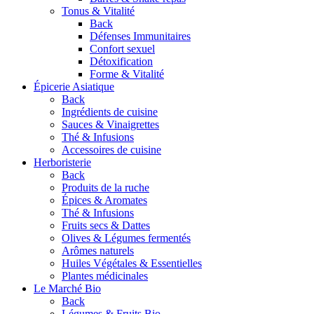
Tonus & Vitalité
Back
Défenses Immunitaires
Confort sexuel
Détoxification
Forme & Vitalité
Épicerie Asiatique
Back
Ingrédients de cuisine
Sauces & Vinaigrettes
Thé & Infusions
Accessoires de cuisine
Herboristerie
Back
Produits de la ruche
Épices & Aromates
Thé & Infusions
Fruits secs & Dattes
Olives & Légumes fermentés
Arômes naturels
Huiles Végétales & Essentielles
Plantes médicinales
Le Marché Bio
Back
Légumes & Fruits Bio