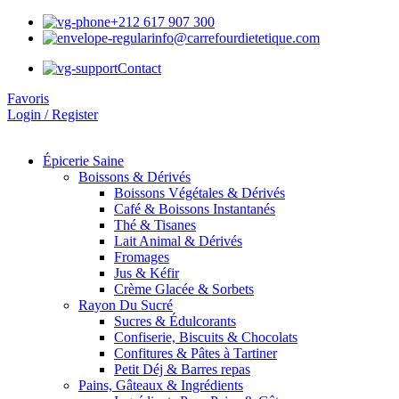
+212 617 907 300
info@carrefourdietetique.com
Contact
Favoris
Login / Register
Épicerie Saine
Boissons & Dérivés
Boissons Végétales & Dérivés
Café & Boissons Instantanés
Thé & Tisanes
Lait Animal & Dérivés
Fromages
Jus & Kéfir
Crème Glacée & Sorbets
Rayon Du Sucré
Sucres & Édulcorants
Confiserie, Biscuits & Chocolats
Confitures & Pâtes à Tartiner
Petit Déj & Barres repas
Pains, Gâteaux & Ingrédients