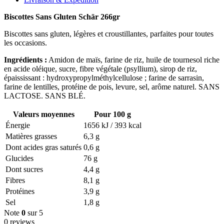
Biscottes Sans Gluten Schär 266gr
Biscottes sans gluten, légères et croustillantes, parfaites pour toutes
les occasions.
Ingrédients :
Amidon de maïs, farine de riz, huile de tournesol riche
en acide oléique, sucre, fibre végétale (psyllium), sirop de riz,
épaississant : hydroxypropylméthylcellulose ; farine de sarrasin,
farine de lentilles, protéine de pois, levure, sel, arôme naturel. SANS
LACTOSE. SANS BLÉ.
Valeurs moyennes
Pour 100 g
Énergie
1656 kJ / 393 kcal
Matières grasses
6,3 g
Dont acides gras saturés
0,6 g
Glucides
76 g
Dont sucres
4,4 g
Fibres
8,1 g
Protéines
3,9 g
Sel
1,8 g
Note
0
sur 5
0 reviews