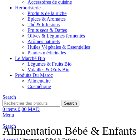
Accessoires de cuisine
Herboristerie
Produits de la ruche
Épices & Aromates
Thé & Infusions
Fruits secs & Dattes
Olives & Légumes fermentés
Arômes naturels
Huiles Végétales & Essentielles
Plantes médicinales
Le Marché Bio
Légumes & Fruits Bio
Volailles & Œufs Bio
Produits Du Maroc
Alimentaire
Cosmétique
Search
Search
0
items
0,00
MAD
Menu
Search
Alimentation Bébé & Enfants