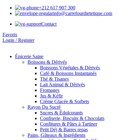
+212 617 907 300
info@carrefourdietetique.com
Contact
Favoris
Login / Register
Épicerie Saine
Boissons & Dérivés
Boissons Végétales & Dérivés
Café & Boissons Instantanés
Thé & Tisanes
Lait Animal & Dérivés
Fromages
Jus & Kéfir
Crème Glacée & Sorbets
Rayon Du Sucré
Sucres & Édulcorants
Confiserie, Biscuits & Chocolats
Confitures & Pâtes à Tartiner
Petit Déj & Barres repas
Pains, Gâteaux & Ingrédients