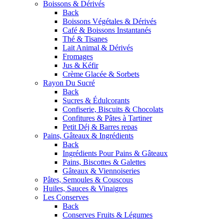
Boissons & Dérivés
Back
Boissons Végétales & Dérivés
Café & Boissons Instantanés
Thé & Tisanes
Lait Animal & Dérivés
Fromages
Jus & Kéfir
Crème Glacée & Sorbets
Rayon Du Sucré
Back
Sucres & Édulcorants
Confiserie, Biscuits & Chocolats
Confitures & Pâtes à Tartiner
Petit Déj & Barres repas
Pains, Gâteaux & Ingrédients
Back
Ingrédients Pour Pains & Gâteaux
Pains, Biscottes & Galettes
Gâteaux & Viennoiseries
Pâtes, Semoules & Couscous
Huiles, Sauces & Vinaigres
Les Conserves
Back
Conserves Fruits & Légumes