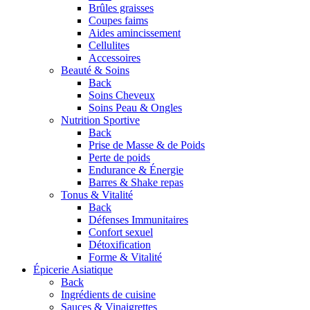
Brûles graisses
Coupes faims
Aides amincissement
Cellulites
Accessoires
Beauté & Soins
Back
Soins Cheveux
Soins Peau & Ongles
Nutrition Sportive
Back
Prise de Masse & de Poids
Perte de poids
Endurance & Énergie
Barres & Shake repas
Tonus & Vitalité
Back
Défenses Immunitaires
Confort sexuel
Détoxification
Forme & Vitalité
Épicerie Asiatique
Back
Ingrédients de cuisine
Sauces & Vinaigrettes