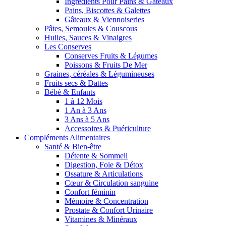
Ingrédients Pour Pains & Gâteaux
Pains, Biscottes & Galettes
Gâteaux & Viennoiseries
Pâtes, Semoules & Couscous
Huiles, Sauces & Vinaigres
Les Conserves
Conserves Fruits & Légumes
Poissons & Fruits De Mer
Graines, céréales & Légumineuses
Fruits secs & Dattes
Bébé & Enfants
1 à 12 Mois
1 An à 3 Ans
3 Ans à 5 Ans
Accessoires & Puériculture
Compléments Alimentaires
Santé & Bien-être
Détente & Sommeil
Digestion, Foie & Détox
Ossature & Articulations
Cœur & Circulation sanguine
Confort féminin
Mémoire & Concentration
Prostate & Confort Urinaire
Vitamines & Minéraux