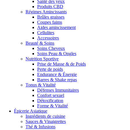
Santé des yeux
Produits CBD
Régimes Amincissants
Brûles graisses
Coupes faims
Aides amincissement
Cellulites
Accessoires
Beauté & Soins
Soins Cheveux
Soins Peau & Ongles
Nutrition Sportive
Prise de Masse & de Poids
Perte de poids
Endurance & Énergie
Barres & Shake repas
Tonus & Vitalité
Défenses Immunitaires
Confort sexuel
Détoxification
Forme & Vitalité
Épicerie Asiatique
Ingrédients de cuisine
Sauces & Vinaigrettes
Thé & Infusions