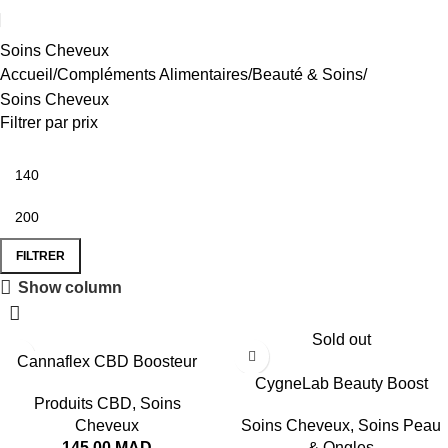
Soins Cheveux
Accueil
Compléments Alimentaires
Beauté & Soins
Soins Cheveux
Filtrer par prix
FILTRER
Show column
Sold out
Cannaflex CBD Boosteur
Capillaires 30 Gélules
CygneLab Beauty Boost
Produits CBD
,
Soins
Cheveux et Ongles Goût
Cheveux
Soins Cheveux
,
Soins Peau
Fraise 60 Gummies
145,00
MAD
& Ongles