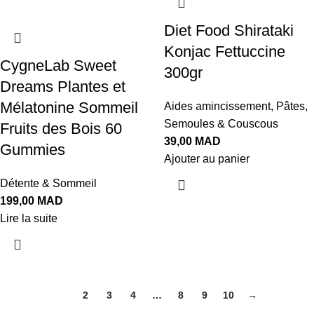
Diet Food Shirataki
Konjac Fettuccine
CygneLab Sweet
300gr
Dreams Plantes et
Mélatonine Sommeil
Aides amincissement
,
Pâtes,
Semoules & Couscous
Fruits des Bois 60
39,00
MAD
Gummies
Ajouter au panier
Détente & Sommeil
199,00
MAD
Lire la suite
1
2
3
4
…
8
9
10
→