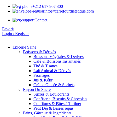
+212 617 907 300
info@carrefourdietetique.com
Contact
Favoris
Login / Register
Épicerie Saine
Boissons & Dérivés
Boissons Végétales & Dérivés
Café & Boissons Instantanés
Thé & Tisanes
Lait Animal & Dérivés
Fromages
Jus & Kéfir
Crème Glacée & Sorbets
Rayon Du Sucré
Sucres & Édulcorants
Confiserie, Biscuits & Chocolats
Confitures & Pâtes à Tartiner
Petit Déj & Barres repas
Pains, Gâteaux & Ingrédients