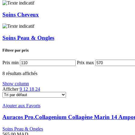
Soins Cheveux
Soins Peau & Ongles
Filtrer par prix
Prix min
Prix max
8 résultats affichés
Show column
Afficher
9
12
18
24
Ajouter aux Favoris
Auracos Pro.Collagenium Collagène Marin 14 Ampou
Soins Peau & Ongles
565,00
MAD