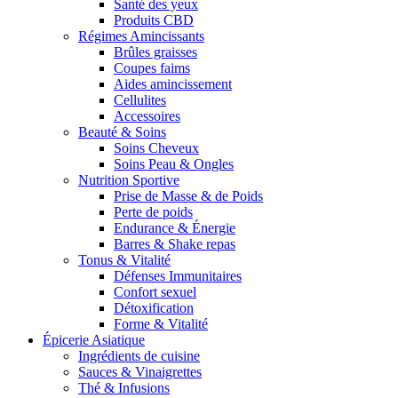
Santé des yeux
Produits CBD
Régimes Amincissants
Brûles graisses
Coupes faims
Aides amincissement
Cellulites
Accessoires
Beauté & Soins
Soins Cheveux
Soins Peau & Ongles
Nutrition Sportive
Prise de Masse & de Poids
Perte de poids
Endurance & Énergie
Barres & Shake repas
Tonus & Vitalité
Défenses Immunitaires
Confort sexuel
Détoxification
Forme & Vitalité
Épicerie Asiatique
Ingrédients de cuisine
Sauces & Vinaigrettes
Thé & Infusions