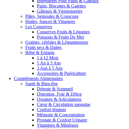
Ingrédients Pour Pains & Gâteaux
Pains, Biscottes & Galettes
Gâteaux & Viennoiseries
Pâtes, Semoules & Couscous
Huiles, Sauces & Vinaigres
Les Conserves
Conserves Fruits & Légumes
Poissons & Fruits De Mer
Graines, céréales & Légumineuses
Fruits secs & Dattes
Bébé & Enfants
1 à 12 Mois
1 An à 3 Ans
3 Ans à 5 Ans
Accessoires & Puériculture
Compléments Alimentaires
Santé & Bien-être
Détente & Sommeil
Digestion, Foie & Détox
Ossature & Articulations
Cœur & Circulation sanguine
Confort féminin
Mémoire & Concentration
Prostate & Confort Urinaire
Vitamines & Minéraux