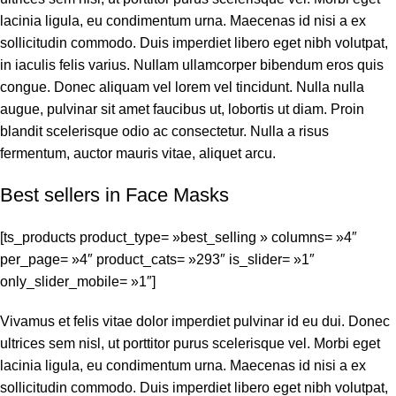
lacinia ligula, eu condimentum urna. Maecenas id nisi a ex
sollicitudin commodo. Duis imperdiet libero eget nibh volutpat,
in iaculis felis varius. Nullam ullamcorper bibendum eros quis
congue. Donec aliquam vel lorem vel tincidunt. Nulla nulla
augue, pulvinar sit amet faucibus ut, lobortis ut diam. Proin
blandit scelerisque odio ac consectetur. Nulla a risus
fermentum, auctor mauris vitae, aliquet arcu.
Best sellers in Face Masks
[ts_products product_type= »best_selling » columns= »4″
per_page= »4″ product_cats= »293″ is_slider= »1″
only_slider_mobile= »1″]
Vivamus et felis vitae dolor imperdiet pulvinar id eu dui. Donec
ultrices sem nisl, ut porttitor purus scelerisque vel. Morbi eget
lacinia ligula, eu condimentum urna. Maecenas id nisi a ex
sollicitudin commodo. Duis imperdiet libero eget nibh volutpat,