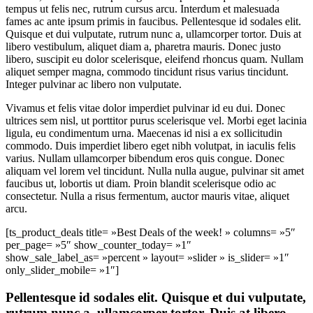
tempus ut felis nec, rutrum cursus arcu. Interdum et malesuada
fames ac ante ipsum primis in faucibus. Pellentesque id sodales elit.
Quisque et dui vulputate, rutrum nunc a, ullamcorper tortor. Duis at
libero vestibulum, aliquet diam a, pharetra mauris. Donec justo
libero, suscipit eu dolor scelerisque, eleifend rhoncus quam. Nullam
aliquet semper magna, commodo tincidunt risus varius tincidunt.
Integer pulvinar ac libero non vulputate.
Vivamus et felis vitae dolor imperdiet pulvinar id eu dui. Donec
ultrices sem nisl, ut porttitor purus scelerisque vel. Morbi eget lacinia
ligula, eu condimentum urna. Maecenas id nisi a ex sollicitudin
commodo. Duis imperdiet libero eget nibh volutpat, in iaculis felis
varius. Nullam ullamcorper bibendum eros quis congue. Donec
aliquam vel lorem vel tincidunt. Nulla nulla augue, pulvinar sit amet
faucibus ut, lobortis ut diam. Proin blandit scelerisque odio ac
consectetur. Nulla a risus fermentum, auctor mauris vitae, aliquet
arcu.
[ts_product_deals title= »Best Deals of the week! » columns= »5″
per_page= »5″ show_counter_today= »1″
show_sale_label_as= »percent » layout= »slider » is_slider= »1″
only_slider_mobile= »1″]
Pellentesque id sodales elit. Quisque et dui vulputate,
rutrum nunc a, ullamcorper tortor. Duis at libero