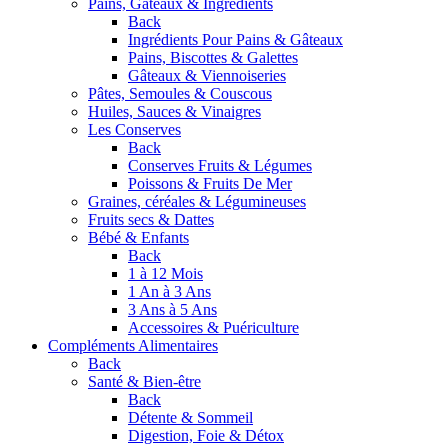
Pains, Gâteaux & Ingrédients
Back
Ingrédients Pour Pains & Gâteaux
Pains, Biscottes & Galettes
Gâteaux & Viennoiseries
Pâtes, Semoules & Couscous
Huiles, Sauces & Vinaigres
Les Conserves
Back
Conserves Fruits & Légumes
Poissons & Fruits De Mer
Graines, céréales & Légumineuses
Fruits secs & Dattes
Bébé & Enfants
Back
1 à 12 Mois
1 An à 3 Ans
3 Ans à 5 Ans
Accessoires & Puériculture
Compléments Alimentaires
Back
Santé & Bien-être
Back
Détente & Sommeil
Digestion, Foie & Détox