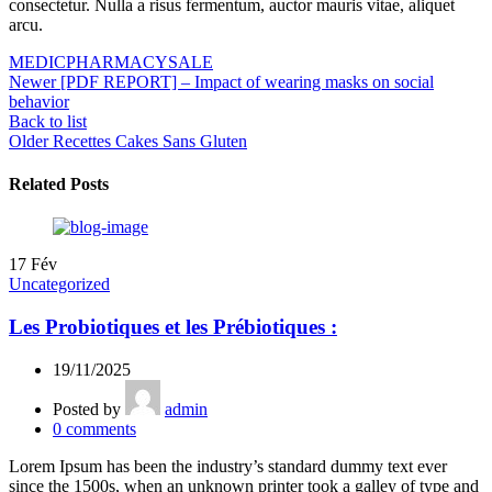
consectetur. Nulla a risus fermentum, auctor mauris vitae, aliquet
arcu.
MEDIC
PHARMACY
SALE
Newer
[PDF REPORT] – Impact of wearing masks on social
behavior
Back to list
Older
Recettes Cakes Sans Gluten
Related Posts
17
Fév
Uncategorized
Les Probiotiques et les Prébiotiques :
19/11/2025
Posted by
admin
0
comments
Lorem Ipsum has been the industry’s standard dummy text ever
since the 1500s, when an unknown printer took a galley of type and