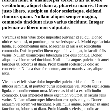
vestibulum, aliquet diam a, pharetra mauris. Donec
justo libero, suscipit eu dolor scelerisque, eleifend
rhoncus quam. Nullam aliquet semper magna,
commodo tincidunt risus varius tincidunt. Integer
pulvinar ac libero non vulputate.
Vivamus et felis vitae dolor imperdiet pulvinar id eu dui. Donec
ultrices sem nisl, ut porttitor purus scelerisque vel. Morbi eget lacinia
ligula, eu condimentum urna. Maecenas id nisi a ex sollicitudin
commodo. Duis imperdiet libero eget nibh volutpat, in iaculis felis
varius. Nullam ullamcorper bibendum eros quis congue. Donec
aliquam vel lorem vel tincidunt. Nulla nulla augue, pulvinar sit amet
faucibus ut, lobortis ut diam. Proin blandit scelerisque odio ac
consectetur. Nulla a risus fermentum, auctor mauris vitae, aliquet
arcu.
Vivamus et felis vitae dolor imperdiet pulvinar id eu dui. Donec
ultrices sem nisl, ut porttitor purus scelerisque vel. Morbi eget lacinia
ligula, eu condimentum urna. Maecenas id nisi a ex sollicitudin
commodo. Duis imperdiet libero eget nibh volutpat, in iaculis felis
varius. Nullam ullamcorper bibendum eros quis congue. Donec
aliquam vel lorem vel tincidunt. Nulla nulla augue, pulvinar sit amet
faucibus ut, lobortis ut diam. Proin blandit scelerisque odio ac