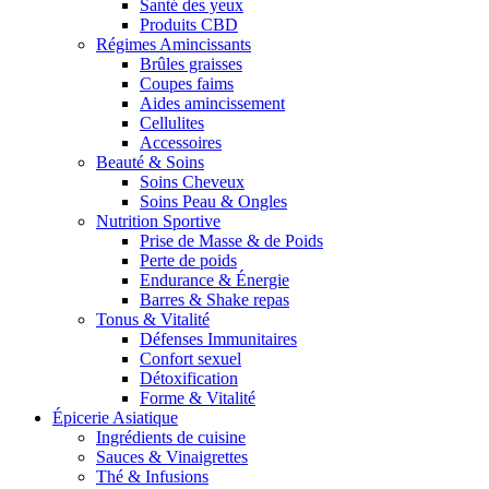
Santé des yeux
Produits CBD
Régimes Amincissants
Brûles graisses
Coupes faims
Aides amincissement
Cellulites
Accessoires
Beauté & Soins
Soins Cheveux
Soins Peau & Ongles
Nutrition Sportive
Prise de Masse & de Poids
Perte de poids
Endurance & Énergie
Barres & Shake repas
Tonus & Vitalité
Défenses Immunitaires
Confort sexuel
Détoxification
Forme & Vitalité
Épicerie Asiatique
Ingrédients de cuisine
Sauces & Vinaigrettes
Thé & Infusions