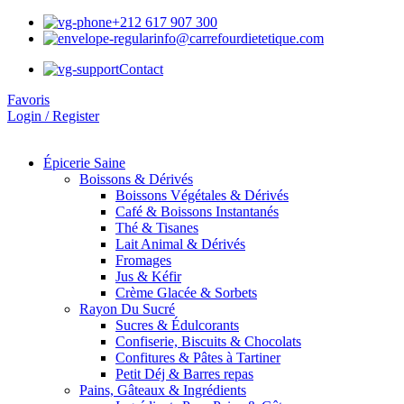
+212 617 907 300
info@carrefourdietetique.com
Contact
Favoris
Login / Register
Épicerie Saine
Boissons & Dérivés
Boissons Végétales & Dérivés
Café & Boissons Instantanés
Thé & Tisanes
Lait Animal & Dérivés
Fromages
Jus & Kéfir
Crème Glacée & Sorbets
Rayon Du Sucré
Sucres & Édulcorants
Confiserie, Biscuits & Chocolats
Confitures & Pâtes à Tartiner
Petit Déj & Barres repas
Pains, Gâteaux & Ingrédients