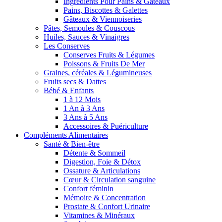
Ingrédients Pour Pains & Gâteaux
Pains, Biscottes & Galettes
Gâteaux & Viennoiseries
Pâtes, Semoules & Couscous
Huiles, Sauces & Vinaigres
Les Conserves
Conserves Fruits & Légumes
Poissons & Fruits De Mer
Graines, céréales & Légumineuses
Fruits secs & Dattes
Bébé & Enfants
1 à 12 Mois
1 An à 3 Ans
3 Ans à 5 Ans
Accessoires & Puériculture
Compléments Alimentaires
Santé & Bien-être
Détente & Sommeil
Digestion, Foie & Détox
Ossature & Articulations
Cœur & Circulation sanguine
Confort féminin
Mémoire & Concentration
Prostate & Confort Urinaire
Vitamines & Minéraux