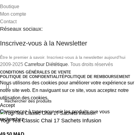
Boutique
Mon compte
Contact
Réseaux sociaux:
Inscrivez-vous à la Newsletter
Être le premier à savoir. Inscrivez-vous à la newsletter aujourd'hui
2009-2025
Carrefour Diététique
. Tous droits réservés
CONDITIONS GÉNÉRALES DE VENTE
POLITIQUE DE CONFIDENTIALITÉ
POLITIQUE DE REMBOURSEMENT
Nous utilisons des cookies pour améliorer votre expérience sur
notre site web. En naviguant sur ce site, vous acceptez notre
utilisation des cookies.
Accept
Commencez à taper pour voir les produits que vous
recherchez.
Yogi Tea Classic Chai 17 Sachets Infusion
49,50
MAD