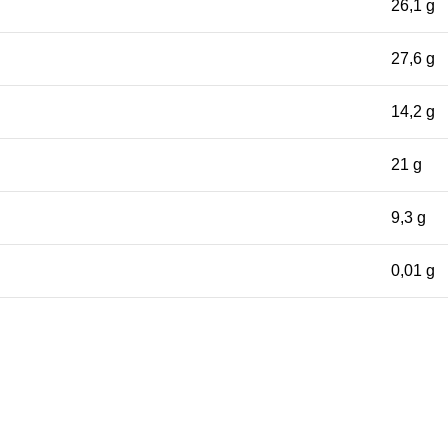
26,1 g
27,6 g
14,2 g
21 g
9,3 g
0,01 g