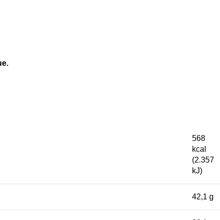
ue.
568
kcal
(2.357
kJ)
42,1 g