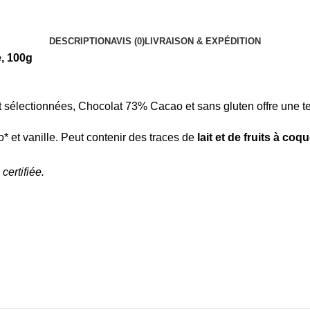
DESCRIPTION
AVIS (0)
LIVRAISON & EXPÉDITION
e
, 100g
 sélectionnées, Chocolat 73% Cacao et sans gluten offre une t
* et vanille. Peut contenir des traces de
lait et de fruits à coq
ertifiée.