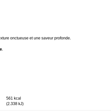
exture onctueuse et une saveur profonde.
ue
.
561 kcal
(2.338 kJ)