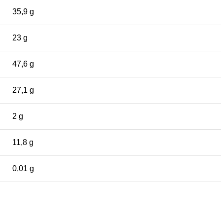
35,9 g
23 g
47,6 g
27,1 g
2 g
11,8 g
0,01 g