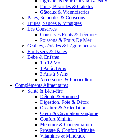
Ingrédients Pour Pains & Gâteaux
Pains, Biscottes & Galettes
Gâteaux & Viennoiseries
Pâtes, Semoules & Couscous
Huiles, Sauces & Vinaigres
Les Conserves
Conserves Fruits & Légumes
Poissons & Fruits De Mer
Graines, céréales & Légumineuses
Fruits secs & Dattes
Bébé & Enfants
1 à 12 Mois
1 An à 3 Ans
3 Ans à 5 Ans
Accessoires & Puériculture
Compléments Alimentaires
Santé & Bien-être
Détente & Sommeil
Digestion, Foie & Détox
Ossature & Articulations
Cœur & Circulation sanguine
Confort féminin
Mémoire & Concentration
Prostate & Confort Urinaire
Vitamines & Minéraux