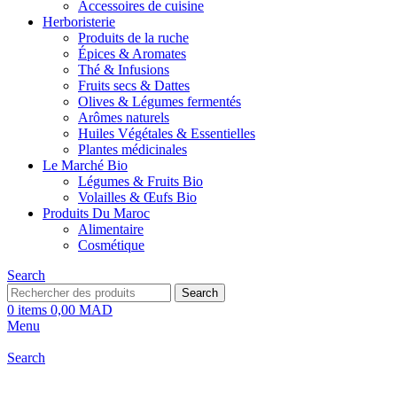
Accessoires de cuisine
Herboristerie
Produits de la ruche
Épices & Aromates
Thé & Infusions
Fruits secs & Dattes
Olives & Légumes fermentés
Arômes naturels
Huiles Végétales & Essentielles
Plantes médicinales
Le Marché Bio
Légumes & Fruits Bio
Volailles & Œufs Bio
Produits Du Maroc
Alimentaire
Cosmétique
Search
Search
0
items
0,00
MAD
Menu
Search