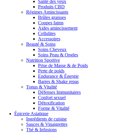
Santé des yeux
Produits CBD
Régimes Amincissants
Brûles graisses
Coupes faims
Aides amincissement
Cellulites
Accessoires
Beauté & Soins
Soins Cheveux
Soins Peau & Ongles
Nutrition Sportive
Prise de Masse & de Poids
Perte de poids
Endurance & Énergie
Barres & Shake repas
Tonus & Vitalité
Défenses Immunitaires
Confort sexuel
Détoxification
Forme & Vitalité
Épicerie Asiatique
Ingrédients de cuisine
Sauces & Vinaigrettes
Thé & Infusions