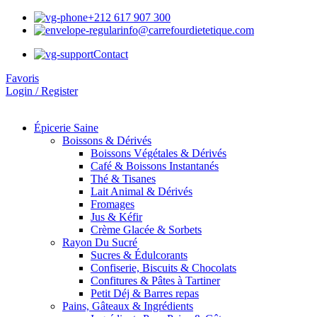
+212 617 907 300
info@carrefourdietetique.com
Contact
Favoris
Login / Register
Épicerie Saine
Boissons & Dérivés
Boissons Végétales & Dérivés
Café & Boissons Instantanés
Thé & Tisanes
Lait Animal & Dérivés
Fromages
Jus & Kéfir
Crème Glacée & Sorbets
Rayon Du Sucré
Sucres & Édulcorants
Confiserie, Biscuits & Chocolats
Confitures & Pâtes à Tartiner
Petit Déj & Barres repas
Pains, Gâteaux & Ingrédients