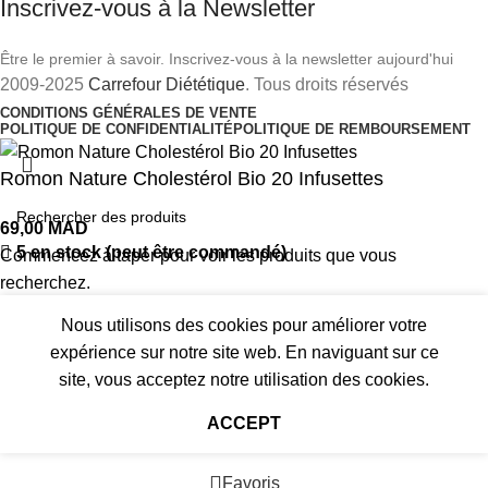
Inscrivez-vous à la Newsletter
Être le premier à savoir. Inscrivez-vous à la newsletter aujourd'hui
2009-2025
Carrefour Diététique
. Tous droits réservés
CONDITIONS GÉNÉRALES DE VENTE
POLITIQUE DE CONFIDENTIALITÉ
POLITIQUE DE REMBOURSEMENT
Romon Nature Cholestérol Bio 20 Infusettes
69,00
MAD
5 en stock (peut être commandé)
Commencez à taper pour voir les produits que vous
recherchez.
Nous utilisons des cookies pour améliorer votre
AJOUTER AU PANIER
expérience sur notre site web. En naviguant sur ce
site, vous acceptez notre utilisation des cookies.
ACCEPT
Menu
Favoris