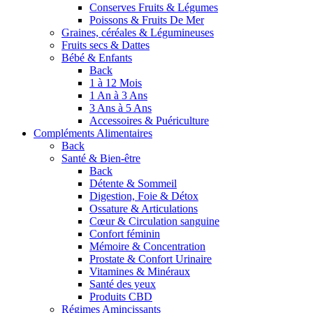
Conserves Fruits & Légumes
Poissons & Fruits De Mer
Graines, céréales & Légumineuses
Fruits secs & Dattes
Bébé & Enfants
Back
1 à 12 Mois
1 An à 3 Ans
3 Ans à 5 Ans
Accessoires & Puériculture
Compléments Alimentaires
Back
Santé & Bien-être
Back
Détente & Sommeil
Digestion, Foie & Détox
Ossature & Articulations
Cœur & Circulation sanguine
Confort féminin
Mémoire & Concentration
Prostate & Confort Urinaire
Vitamines & Minéraux
Santé des yeux
Produits CBD
Régimes Amincissants