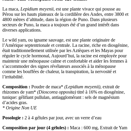
La maca,
Lepidium meyenii
, est une plante vivace qui pousse au
Pérou sur les hauts plateaux de la cordillère des Andes, entre 3800 et
4800 mètres d’altitude, dans la région de Puno. Dans plusieurs
secteurs de Puno, la maca a toujours été d’un grand intérêt dans
diverses applications.
Le wild yam, ou igname sauvage, est une plante originaire de
l’Amérique septentrionale et centrale. La racine, riche en diosgénine,
était traditionnellement utilisée par les Aztèques et les Mayas pour
réguler le cycle hormonal, Aujourd’hui, la racine est employée pour
maintenir une ménopause calme et confortable et aider les femmes à
s’accommoder des signes révélateurs associés à la ménopause
comme les bouffées de chaleur, la transpiration, la nervosité et
l’irritabilité.
Composition :
Poudre de maca*
(Lepidium meyenii)
, extrait de
rhizomes de yam*
(Dioscorea opposita)
titré à 16% en diosgénine,
tunique: gélifiant pullulan, antiagglomérant : sels de magnésium
d’acides gras.
* Origine Non UE
Posologie :
2 à 4 gélules par jour, avec un verre d’eau
Composition par jour (4 gélules) :
Maca : 600 mg,
Extrait de Yam