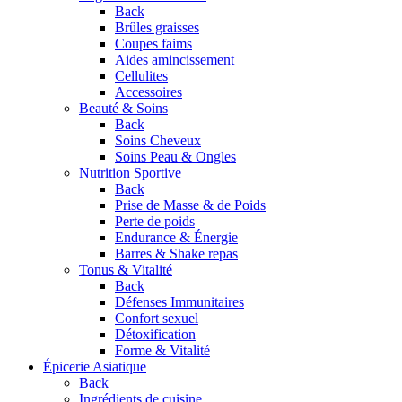
Back
Brûles graisses
Coupes faims
Aides amincissement
Cellulites
Accessoires
Beauté & Soins
Back
Soins Cheveux
Soins Peau & Ongles
Nutrition Sportive
Back
Prise de Masse & de Poids
Perte de poids
Endurance & Énergie
Barres & Shake repas
Tonus & Vitalité
Back
Défenses Immunitaires
Confort sexuel
Détoxification
Forme & Vitalité
Épicerie Asiatique
Back
Ingrédients de cuisine