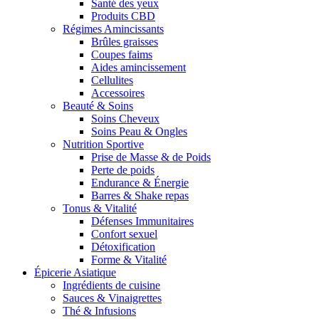
Santé des yeux
Produits CBD
Régimes Amincissants
Brûles graisses
Coupes faims
Aides amincissement
Cellulites
Accessoires
Beauté & Soins
Soins Cheveux
Soins Peau & Ongles
Nutrition Sportive
Prise de Masse & de Poids
Perte de poids
Endurance & Énergie
Barres & Shake repas
Tonus & Vitalité
Défenses Immunitaires
Confort sexuel
Détoxification
Forme & Vitalité
Épicerie Asiatique
Ingrédients de cuisine
Sauces & Vinaigrettes
Thé & Infusions