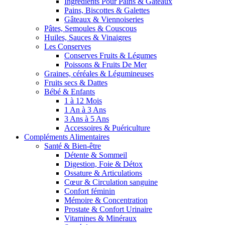
Ingrédients Pour Pains & Gâteaux
Pains, Biscottes & Galettes
Gâteaux & Viennoiseries
Pâtes, Semoules & Couscous
Huiles, Sauces & Vinaigres
Les Conserves
Conserves Fruits & Légumes
Poissons & Fruits De Mer
Graines, céréales & Légumineuses
Fruits secs & Dattes
Bébé & Enfants
1 à 12 Mois
1 An à 3 Ans
3 Ans à 5 Ans
Accessoires & Puériculture
Compléments Alimentaires
Santé & Bien-être
Détente & Sommeil
Digestion, Foie & Détox
Ossature & Articulations
Cœur & Circulation sanguine
Confort féminin
Mémoire & Concentration
Prostate & Confort Urinaire
Vitamines & Minéraux