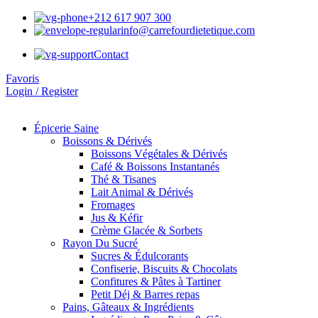
+212 617 907 300
info@carrefourdietetique.com
Contact
Favoris
Login / Register
Épicerie Saine
Boissons & Dérivés
Boissons Végétales & Dérivés
Café & Boissons Instantanés
Thé & Tisanes
Lait Animal & Dérivés
Fromages
Jus & Kéfir
Crème Glacée & Sorbets
Rayon Du Sucré
Sucres & Édulcorants
Confiserie, Biscuits & Chocolats
Confitures & Pâtes à Tartiner
Petit Déj & Barres repas
Pains, Gâteaux & Ingrédients