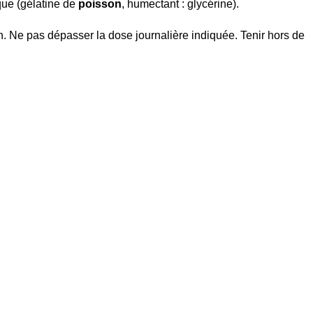
que (gélatine de
poisson
, humectant : glycérine).
n. Ne pas dépasser la dose journalière indiquée. Tenir hors de