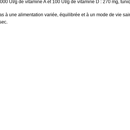
1000 UI/g de vitamine A et 100 UI/g de vitamine D : 270 mg, tuni
s à une alimentation variée, équilibrée et à un mode de vie sai
sec.