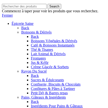
Search
Commencez à taper pour voir les produits que vous recherchez.
Fermer
Épicerie Saine
Back
Boissons & Dérivés
Back
Boissons Végétales & Dérivés
Café & Boissons Instantanés
Thé & Tisanes
Lait Animal & Dérivés
Fromages
Jus & Kéfir
Crème Glacée & Sorbets
Rayon Du Sucré
Back
Sucres & Édulcorants
Confiserie, Biscuits & Chocolats
Confitures & Pâtes à Tartiner
Petit Déj & Barres repas
Pains, Gâteaux & Ingrédients
Back
Ingrédients Pour Pains & Gâteaux