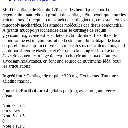
MGD Cartilage de Requin 120 capsules bénéfiques pour la
régénération naturelle du produit de cartilage, être bénéfique pour les
articulations. Le requin a un squelette cartilagineux, consistant en les
mucopolysaccharides, les grandes molécules des tissus conjonctifs.
A grands mucopolysaccharides dans le cartilage de requin
glycosaminoglycane est le sulfate de chondroïtine. Le sulfate de
chondroïtine est un composant de la structure du cartilage de tissu
corporel humain qui recouvre la surface des os des articulations, et il
contribue à rendre élastique et résistant à la compression. Le taux
élevé de contenu cartilage de requin chondroïtine, avec d’autres
glycosaminoglycanes, en font une source de nutriments idéal pour
les articulations
Ingrédient :
Cartilage de requin : 320 mg. Excipients. Tunique :
gélatine marine.
Conseils d’utilisation :
4 gélules par jour, avec un grand verre
d’eau.
Note
0
sur 5
0 reviews
Note
5
sur 5
0
Note
4
sur 5