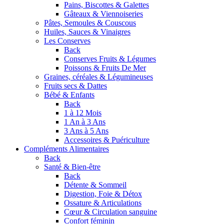
Pains, Biscottes & Galettes
Gâteaux & Viennoiseries
Pâtes, Semoules & Couscous
Huiles, Sauces & Vinaigres
Les Conserves
Back
Conserves Fruits & Légumes
Poissons & Fruits De Mer
Graines, céréales & Légumineuses
Fruits secs & Dattes
Bébé & Enfants
Back
1 à 12 Mois
1 An à 3 Ans
3 Ans à 5 Ans
Accessoires & Puériculture
Compléments Alimentaires
Back
Santé & Bien-être
Back
Détente & Sommeil
Digestion, Foie & Détox
Ossature & Articulations
Cœur & Circulation sanguine
Confort féminin