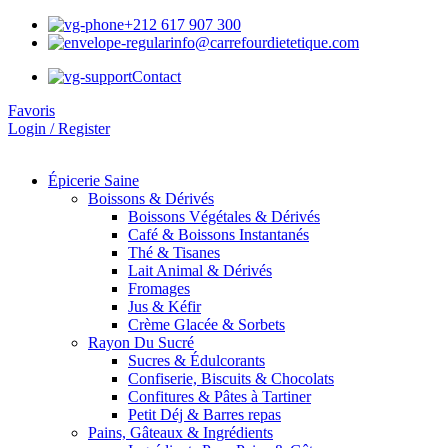
+212 617 907 300
info@carrefourdietetique.com
Contact
Favoris
Login / Register
Épicerie Saine
Boissons & Dérivés
Boissons Végétales & Dérivés
Café & Boissons Instantanés
Thé & Tisanes
Lait Animal & Dérivés
Fromages
Jus & Kéfir
Crème Glacée & Sorbets
Rayon Du Sucré
Sucres & Édulcorants
Confiserie, Biscuits & Chocolats
Confitures & Pâtes à Tartiner
Petit Déj & Barres repas
Pains, Gâteaux & Ingrédients