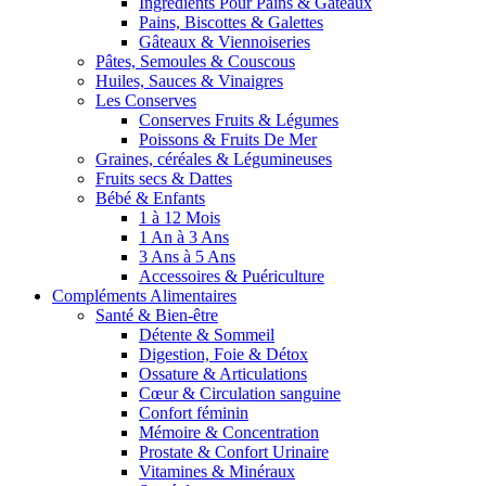
Ingrédients Pour Pains & Gâteaux
Pains, Biscottes & Galettes
Gâteaux & Viennoiseries
Pâtes, Semoules & Couscous
Huiles, Sauces & Vinaigres
Les Conserves
Conserves Fruits & Légumes
Poissons & Fruits De Mer
Graines, céréales & Légumineuses
Fruits secs & Dattes
Bébé & Enfants
1 à 12 Mois
1 An à 3 Ans
3 Ans à 5 Ans
Accessoires & Puériculture
Compléments Alimentaires
Santé & Bien-être
Détente & Sommeil
Digestion, Foie & Détox
Ossature & Articulations
Cœur & Circulation sanguine
Confort féminin
Mémoire & Concentration
Prostate & Confort Urinaire
Vitamines & Minéraux