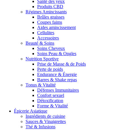
Santé des yeux
Produits CBD
Régimes Amincissants
Brûles graisses
Coupes faims
Aides amincissement
Cellulites
Accessoires
Beauté & Soins
Soins Cheveux
Soins Peau & Ongles
Nutrition Sportive
Prise de Masse & de Poids
Perte de poids
Endurance & Énergie
Barres & Shake repas
Tonus & Vitalité
Défenses Immunitaires
Confort sexuel
Détoxification
Forme & Vitalité
Épicerie Asiatique
Ingrédients de cuisine
Sauces & Vinaigrettes
Thé & Infusions