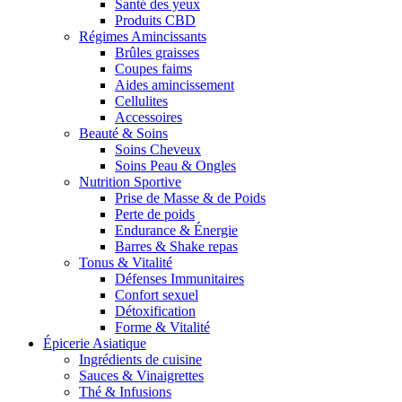
Santé des yeux
Produits CBD
Régimes Amincissants
Brûles graisses
Coupes faims
Aides amincissement
Cellulites
Accessoires
Beauté & Soins
Soins Cheveux
Soins Peau & Ongles
Nutrition Sportive
Prise de Masse & de Poids
Perte de poids
Endurance & Énergie
Barres & Shake repas
Tonus & Vitalité
Défenses Immunitaires
Confort sexuel
Détoxification
Forme & Vitalité
Épicerie Asiatique
Ingrédients de cuisine
Sauces & Vinaigrettes
Thé & Infusions