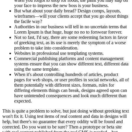
when you forgot to shop for foods, the paint you may slap on
your face to impress the new boss is your business.
But what about your daily bread? Design comps, layouts,
wireframes—will your clients accept that you go about things
the facile way?
Authorities in our business will tell in no uncertain terms that
Lorem Ipsum is that huge, huge no no to forswear forever.
Not so fast, I'd say, there are some redeeming factors in favor
of greeking text, as its use is merely the symptom of a worse
problem to take into consideration.
Websites in professional use templating systems.
Commercial publishing platforms and content management
systems ensure that you can show different text, different data
using the same template.
When it's about controlling hundreds of articles, product
pages for web shops, or user profiles in social networks, all of
them potentially with different sizes, formats, rules for
differing elements things can break, designs agreed upon can
have unintended consequences and look much different than
expected.
This is quite a problem to solve, but just doing without greeking text
won't fix it. Using test items of real content and data in designs will
help, but there's no guarantee that every oddity will be found and
corrected. Do you want to be sure? Then a prototype or beta site