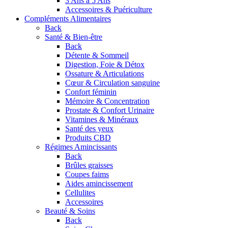
3 Ans à 5 Ans
Accessoires & Puériculture
Compléments Alimentaires
Back
Santé & Bien-être
Back
Détente & Sommeil
Digestion, Foie & Détox
Ossature & Articulations
Cœur & Circulation sanguine
Confort féminin
Mémoire & Concentration
Prostate & Confort Urinaire
Vitamines & Minéraux
Santé des yeux
Produits CBD
Régimes Amincissants
Back
Brûles graisses
Coupes faims
Aides amincissement
Cellulites
Accessoires
Beauté & Soins
Back