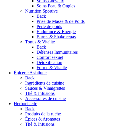
Soins Cheveux
Soins Peau & Ongles
Nutrition Sportive
Back
Prise de Masse & de Poids
Perte de poids
Endurance & Énergie
Barres & Shake repas
Tonus & Vitalité
Back
Défenses Immunitaires
Confort sexuel
Détoxification
Forme & Vitalité
Épicerie Asiatique
Back
Ingrédients de cuisine
Sauces & Vinaigrettes
Thé & Infusions
Accessoires de cuisine
Herboristerie
Back
Produits de la ruche
Épices & Aromates
Thé & Infusions