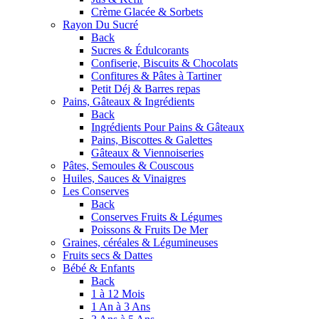
Crème Glacée & Sorbets
Rayon Du Sucré
Back
Sucres & Édulcorants
Confiserie, Biscuits & Chocolats
Confitures & Pâtes à Tartiner
Petit Déj & Barres repas
Pains, Gâteaux & Ingrédients
Back
Ingrédients Pour Pains & Gâteaux
Pains, Biscottes & Galettes
Gâteaux & Viennoiseries
Pâtes, Semoules & Couscous
Huiles, Sauces & Vinaigres
Les Conserves
Back
Conserves Fruits & Légumes
Poissons & Fruits De Mer
Graines, céréales & Légumineuses
Fruits secs & Dattes
Bébé & Enfants
Back
1 à 12 Mois
1 An à 3 Ans