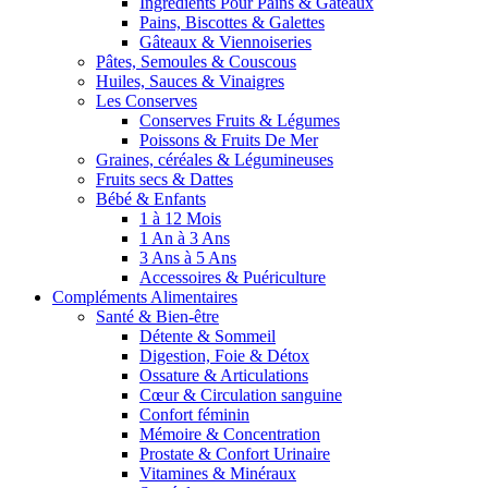
Ingrédients Pour Pains & Gâteaux
Pains, Biscottes & Galettes
Gâteaux & Viennoiseries
Pâtes, Semoules & Couscous
Huiles, Sauces & Vinaigres
Les Conserves
Conserves Fruits & Légumes
Poissons & Fruits De Mer
Graines, céréales & Légumineuses
Fruits secs & Dattes
Bébé & Enfants
1 à 12 Mois
1 An à 3 Ans
3 Ans à 5 Ans
Accessoires & Puériculture
Compléments Alimentaires
Santé & Bien-être
Détente & Sommeil
Digestion, Foie & Détox
Ossature & Articulations
Cœur & Circulation sanguine
Confort féminin
Mémoire & Concentration
Prostate & Confort Urinaire
Vitamines & Minéraux