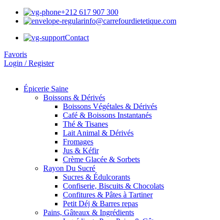
+212 617 907 300
info@carrefourdietetique.com
Contact
Favoris
Login / Register
Épicerie Saine
Boissons & Dérivés
Boissons Végétales & Dérivés
Café & Boissons Instantanés
Thé & Tisanes
Lait Animal & Dérivés
Fromages
Jus & Kéfir
Crème Glacée & Sorbets
Rayon Du Sucré
Sucres & Édulcorants
Confiserie, Biscuits & Chocolats
Confitures & Pâtes à Tartiner
Petit Déj & Barres repas
Pains, Gâteaux & Ingrédients