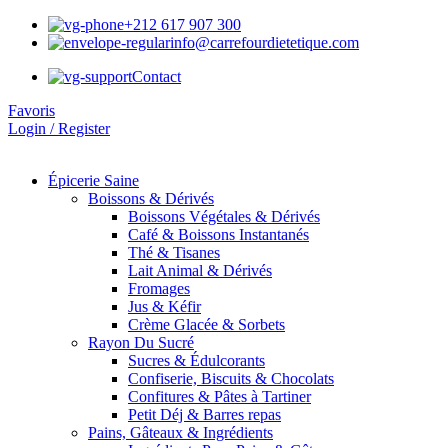
+212 617 907 300
info@carrefourdietetique.com
Contact
Favoris
Login / Register
Épicerie Saine
Boissons & Dérivés
Boissons Végétales & Dérivés
Café & Boissons Instantanés
Thé & Tisanes
Lait Animal & Dérivés
Fromages
Jus & Kéfir
Crème Glacée & Sorbets
Rayon Du Sucré
Sucres & Édulcorants
Confiserie, Biscuits & Chocolats
Confitures & Pâtes à Tartiner
Petit Déj & Barres repas
Pains, Gâteaux & Ingrédients