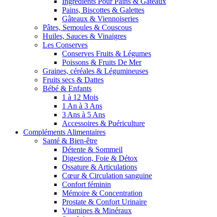
Ingrédients Pour Pains & Gâteaux
Pains, Biscottes & Galettes
Gâteaux & Viennoiseries
Pâtes, Semoules & Couscous
Huiles, Sauces & Vinaigres
Les Conserves
Conserves Fruits & Légumes
Poissons & Fruits De Mer
Graines, céréales & Légumineuses
Fruits secs & Dattes
Bébé & Enfants
1 à 12 Mois
1 An à 3 Ans
3 Ans à 5 Ans
Accessoires & Puériculture
Compléments Alimentaires
Santé & Bien-être
Détente & Sommeil
Digestion, Foie & Détox
Ossature & Articulations
Cœur & Circulation sanguine
Confort féminin
Mémoire & Concentration
Prostate & Confort Urinaire
Vitamines & Minéraux