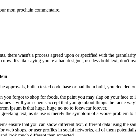
 pour mon prochain commentaire.
, there wasn't a process agreed upon or specified with the granularity r
. It's like saying you're a bad designer, use less bold text, don't use i
tein
e approvals, built a tested code base or had them built, you decided on
 you forgot to shop for foods, the paint you may slap on your face to 
rames—will your clients accept that you go about things the facile way
 Lorem Ipsum is that huge, huge no no to forswear forever.
f greeking text, as its use is merely the symptom of a worse problem to t
 ensure that you can show different text, different data using the sa
or web shops, or user profiles in social networks, all of them potentially
and look much different than expected.