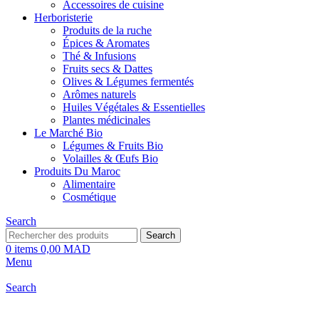
Accessoires de cuisine
Herboristerie
Produits de la ruche
Épices & Aromates
Thé & Infusions
Fruits secs & Dattes
Olives & Légumes fermentés
Arômes naturels
Huiles Végétales & Essentielles
Plantes médicinales
Le Marché Bio
Légumes & Fruits Bio
Volailles & Œufs Bio
Produits Du Maroc
Alimentaire
Cosmétique
Search
Search
0
items
0,00
MAD
Menu
Search