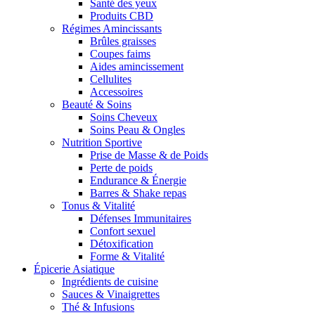
Santé des yeux
Produits CBD
Régimes Amincissants
Brûles graisses
Coupes faims
Aides amincissement
Cellulites
Accessoires
Beauté & Soins
Soins Cheveux
Soins Peau & Ongles
Nutrition Sportive
Prise de Masse & de Poids
Perte de poids
Endurance & Énergie
Barres & Shake repas
Tonus & Vitalité
Défenses Immunitaires
Confort sexuel
Détoxification
Forme & Vitalité
Épicerie Asiatique
Ingrédients de cuisine
Sauces & Vinaigrettes
Thé & Infusions