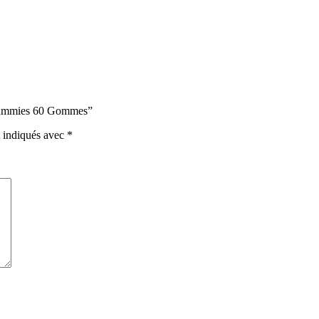
G Gummies 60 Gommes”
t indiqués avec
*