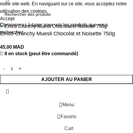
notre site web. En naviguant sur ce site, vous acceptez notre
utilisation des cookies.
Accept
Commencez à taper pour voir les produits que vous
recherchez.
Emco Crunchy Muesli Chocolat et Noisette 750g
45,00
MAD
8 en stock (peut être commandé)
AJOUTER AU PANIER
Menu
Favoris
Cart