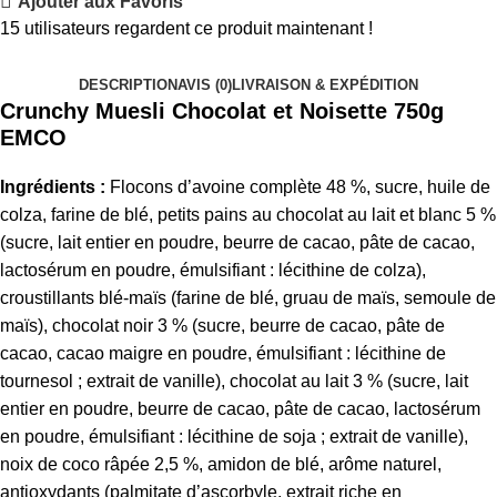
Ajouter aux Favoris
15
utilisateurs regardent ce produit maintenant !
DESCRIPTION
AVIS (0)
LIVRAISON & EXPÉDITION
Crunchy Muesli Chocolat et Noisette 750g
EMCO
Ingrédients :
Flocons d’avoine complète 48 %, sucre, huile de
colza, farine de blé, petits pains au chocolat au lait et blanc 5 %
(sucre, lait entier en poudre, beurre de cacao, pâte de cacao,
lactosérum en poudre, émulsifiant : lécithine de colza),
croustillants blé-maïs (farine de blé, gruau de maïs, semoule de
maïs), chocolat noir 3 % (sucre, beurre de cacao, pâte de
cacao, cacao maigre en poudre, émulsifiant : lécithine de
tournesol ; extrait de vanille), chocolat au lait 3 % (sucre, lait
entier en poudre, beurre de cacao, pâte de cacao, lactosérum
en poudre, émulsifiant : lécithine de soja ; extrait de vanille),
noix de coco râpée 2,5 %, amidon de blé, arôme naturel,
antioxydants (palmitate d’ascorbyle, extrait riche en