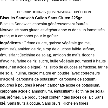
DESCRIPTION
AVIS (0)
LIVRAISON & EXPÉDITION
Biscuits Sandwich Gullon Sans Gluten 225gr
Biscuits Sandwich chocolat généreusement fourrés.
Nouveauté sans gluten et végétarienne et dans un format très
pratique à emporter pour le goûter.
Ingrédients
: Crème (sucre, graisse végétale (palme,
palmiste), amidon de riz, sirop de glucose faible, arôme,
émulsifiant (lécithine de soja)), amidon de maïs, flocons
d’avoine, farine de riz, sucre, huile végétale (tournesol à haute
teneur en acide oléique), riz, sirop de glucose et fructose, farine
de soja, inuline, cacao maigre en poudre (avec correcteurs
d’acidité: carbonate de potassium, carbonate de sodium),
poudres à poudres à levier (carbonate acide de potassium,
carbonate acide d’ammonium), émulsifiant (lécithine de soja),
sel, arômes. Ce produit peut contenir des traces de lait. Sans
blé. Sans fruits à coque. Sans œufs. Riche en fibres